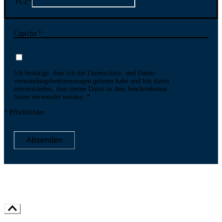
PLZ
*
Captcha *
Ich bestätige, dass ich die Datenschutz- und Daten­
verwen­dungs­bestim­mungen gelesen habe und bin damit
ein­ver­standen, dass meine Daten in dem be­schriebenen
Sinne ver­wendet werden.
* Pflichtfelder
Absenden