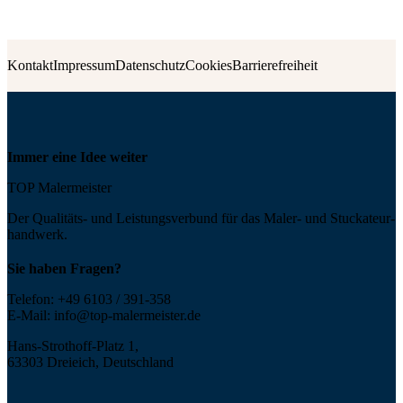
Kontakt
Impressum
Datenschutz
Cookies
Barrierefreiheit
Immer eine Idee weiter
TOP Malermeister
Der Qualitäts- und Leis­tungs­ver­bund für das Maler- und Stucka­teur­
handwerk.
Sie haben Fragen?
Telefon:
+49 6103 / 391-358
E-Mail:
info@top-malermeister.de
Hans-Strothoff-Platz 1,
63303 Dreieich, Deutschland