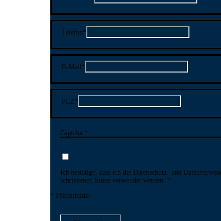
Telefon
*
E-Mail
*
PLZ
*
Captcha *
Ich bestätige, dass ich die Datenschutz- und Daten­verwen
schriebenen Sinne ver­wendet werden.
* Pflichtfelder