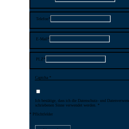
Telefon
*
E-Mail
*
PLZ
*
Captcha *
Ich bestätige, dass ich die Datenschutz- und Daten­verwen
schriebenen Sinne ver­wendet werden.
* Pflichtfelder