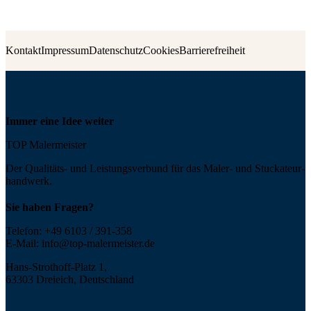
Kontakt
Impressum
Datenschutz
Cookies
Barrierefreiheit
Immer eine Idee weiter
TOP Malermeister
Der Qualitäts- und Leis­tungs­ver­bund für das Maler- und Stucka­teur­
handwerk.
Sie haben Fragen?
Telefon:
+49 6103 / 391-358
E-Mail:
info@top-malermeister.de
Hans-Strothoff-Platz 1,
63303 Dreieich, Deutschland