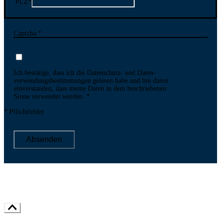
PLZ
*
Captcha *
Ich bestätige, dass ich die Datenschutz- und Daten­
verwen­dungs­bestim­mungen gelesen habe und bin damit
ein­ver­standen, dass meine Daten in dem be­schriebenen
Sinne ver­wendet werden.
* Pflichtfelder
Absenden