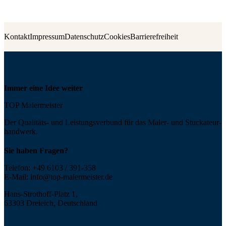
Kontakt
Impressum
Datenschutz
Cookies
Barrierefreiheit
Immer eine Idee weiter
TOP Malermeister
Der Qualitäts- und Leis­tungs­ver­bund für das Maler- und Stucka­teur­
handwerk.
Sie haben Fragen?
Telefon:
+49 6103 / 391-358
E-Mail:
info@top-malermeister.de
Hans-Strothoff-Platz 1,
63303 Dreieich, Deutschland