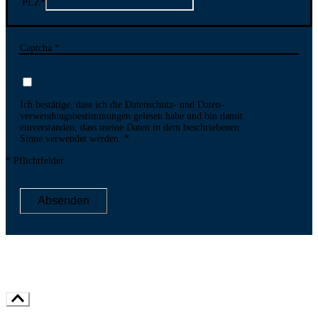
PLZ
*
Captcha *
Ich bestätige, dass ich die Datenschutz- und Daten­
verwen­dungs­bestim­mungen gelesen habe und bin damit
ein­ver­standen, dass meine Daten in dem be­schriebenen
Sinne ver­wendet werden.
* Pflichtfelder
Absenden