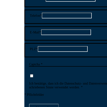
Telefon
*
E-Mail
*
PLZ
*
Captcha *
Ich bestätige, dass ich die Datenschutz- und Daten­verwen
schriebenen Sinne ver­wendet werden.
* Pflichtfelder