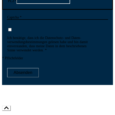
PLZ
*
Captcha *
Ich bestätige, dass ich die Datenschutz- und Daten­
verwen­dungs­bestim­mungen gelesen habe und bin damit
ein­ver­standen, dass meine Daten in dem be­schriebenen
Sinne ver­wendet werden.
* Pflichtfelder
Absenden