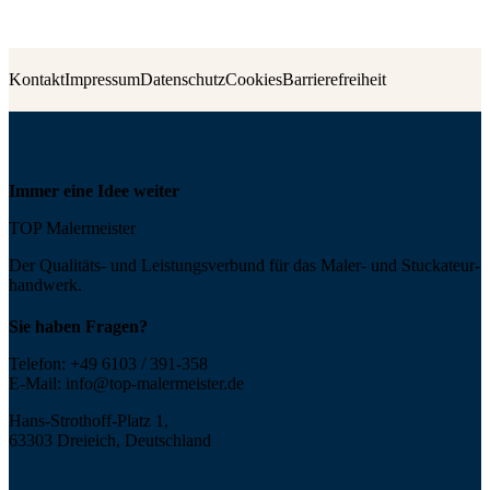
Kontakt
Impressum
Datenschutz
Cookies
Barrierefreiheit
Immer eine Idee weiter
TOP Malermeister
Der Qualitäts- und Leis­tungs­ver­bund für das Maler- und Stucka­teur­
handwerk.
Sie haben Fragen?
Telefon:
+49 6103 / 391-358
E-Mail:
info@top-malermeister.de
Hans-Strothoff-Platz 1,
63303 Dreieich, Deutschland