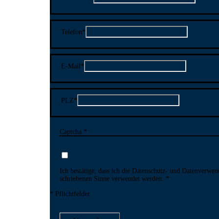
Telefon
*
E-Mail
*
PLZ
*
Captcha *
Ich bestätige, dass ich die Datenschutz- und Daten­verwen
schriebenen Sinne ver­wendet werden.
* Pflichtfelder