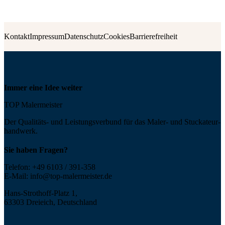
Kontakt
Impressum
Datenschutz
Cookies
Barrierefreiheit
Immer eine Idee weiter
TOP Malermeister
Der Qualitäts- und Leis­tungs­ver­bund für das Maler- und Stucka­teur­
handwerk.
Sie haben Fragen?
Telefon:
+49 6103 / 391-358
E-Mail:
info@top-malermeister.de
Hans-Strothoff-Platz 1,
63303 Dreieich, Deutschland