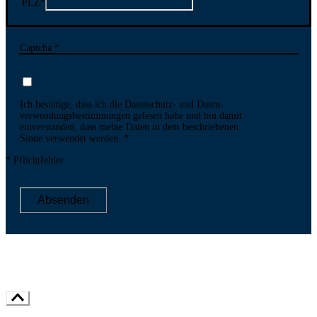
PLZ
*
Captcha *
Ich bestätige, dass ich die Datenschutz- und Daten­
verwen­dungs­bestim­mungen gelesen habe und bin damit
ein­ver­standen, dass meine Daten in dem be­schriebenen
Sinne ver­wendet werden.
* Pflichtfelder
Absenden