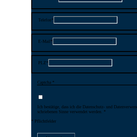
Telefon
*
E-Mail
*
PLZ
*
Captcha *
Ich bestätige, dass ich die Datenschutz- und Daten­verwen
schriebenen Sinne ver­wendet werden.
* Pflichtfelder