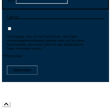
PLZ
*
Captcha *
Ich bestätige, dass ich die Datenschutz- und Daten­
verwen­dungs­bestim­mungen gelesen habe und bin damit
ein­ver­standen, dass meine Daten in dem be­schriebenen
Sinne ver­wendet werden.
* Pflichtfelder
Absenden