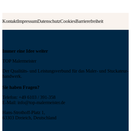
Kontakt
Impressum
Datenschutz
Cookies
Barrierefreiheit
Immer eine Idee weiter
TOP Malermeister
Der Qualitäts- und Leis­tungs­ver­bund für das Maler- und Stucka­teur­
handwerk.
Sie haben Fragen?
Telefon:
+49 6103 / 391-358
E-Mail:
info@top-malermeister.de
Hans-Strothoff-Platz 1,
63303 Dreieich, Deutschland