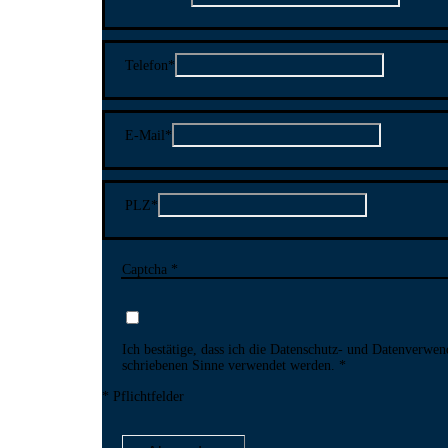
Telefon
*
E-Mail
*
PLZ
*
Captcha *
Ich bestätige, dass ich die Datenschutz- und Daten­verwen
schriebenen Sinne ver­wendet werden.
* Pflichtfelder