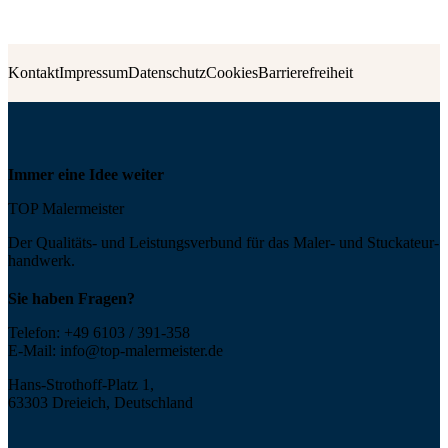
Kontakt
Impressum
Datenschutz
Cookies
Barrierefreiheit
Immer eine Idee weiter
TOP Malermeister
Der Qualitäts- und Leis­tungs­ver­bund für das Maler- und Stucka­teur­
handwerk.
Sie haben Fragen?
Telefon:
+49 6103 / 391-358
E-Mail:
info@top-malermeister.de
Hans-Strothoff-Platz 1,
63303 Dreieich, Deutschland