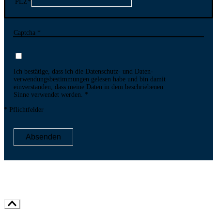
PLZ
*
Captcha *
Ich bestätige, dass ich die Datenschutz- und Daten­
verwen­dungs­bestim­mungen gelesen habe und bin damit
ein­ver­standen, dass meine Daten in dem be­schriebenen
Sinne ver­wendet werden.
* Pflichtfelder
Absenden